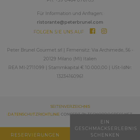
Für Information und Anfragen:
ristorante@peterbrunel.com
FOLGEN SIE UNS AUF
Peter Brunel Gourmet srl | Firmensitz: Via Archimede, 56 -
20129 Milano (MI) Italien
REA MI-2711099 | Stammkapital € 10.000,00 | USt-IdNr:
13234160961
SEITENVERZEICHNIS
DATENSCHUTZRICHTLINIE
CONCEPT BY TECNOPROGRESS.NET
EIN
GESCHMACKSERLEBNIS
RESERVIERUNGEN
SCHENKEN