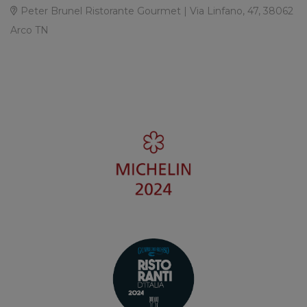
Peter Brunel Ristorante Gourmet | Via Linfano, 47, 38062
Arco TN