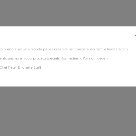
Ci prendiamo una piccola pausa creativa per crescere, ispirarci e lavorare con
entusiasmo a nuovi progetti speciali. Non vediamo l'ora di rivedervi!
Chef Peter Brunel e Staff