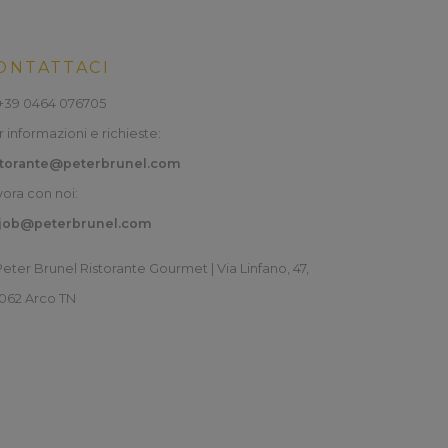
ONTATTACI
+39 0464 076705
 informazioni e richieste:
storante@peterbrunel.com
vora con noi:
job@peterbrunel.com
eter Brunel Ristorante Gourmet | Via Linfano, 47,
062 Arco TN