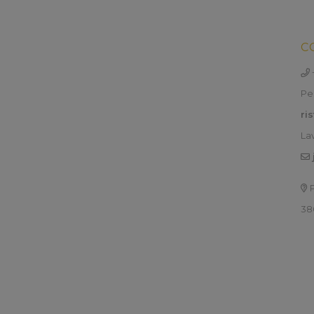
C
Per
ri
La
P
38