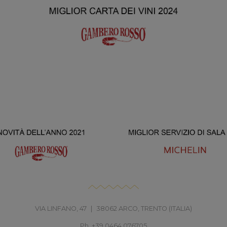
VIA LINFANO, 47
|
38062 ARCO, TRENTO (ITALIA)
Ph. +39 0464 076705