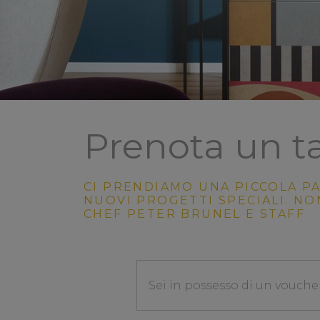
Prenota un t
CI PRENDIAMO UNA PICCOLA PA
NUOVI PROGETTI SPECIALI. NO
CHEF PETER BRUNEL E STAFF