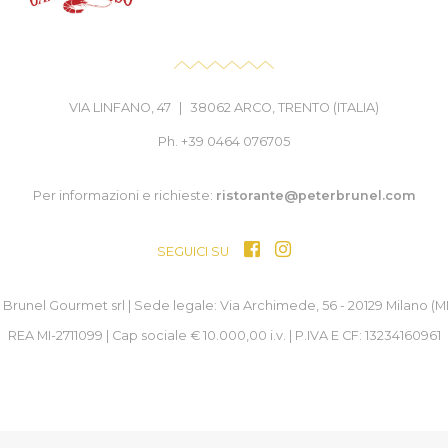
VIA LINFANO, 47
|
38062 ARCO, TRENTO (ITALIA)
Ph. +39 0464 076705
Per informazioni e richieste:
ristorante@peterbrunel.com
SEGUICI SU
Brunel Gourmet srl | Sede legale: Via Archimede, 56 - 20129 Milano (MI)
REA MI-2711099 | Cap sociale € 10.000,00 i.v. | P.IVA E CF: 13234160961