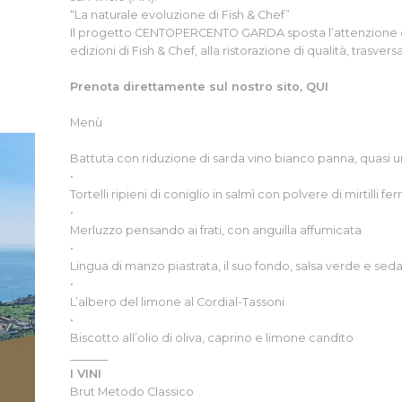
“La naturale evoluzione di Fish & Chef”
Il progetto CENTOPERCENTO GARDA sposta l’attenzione dall
edizioni di Fish & Chef, alla ristorazione di qualità, trasversa
Prenota direttamente sul nostro sito,
QUI
Menù
Battuta con riduzione di sarda vino bianco panna, quasi 
•
Tortelli ripieni di coniglio in salmì con polvere di mirtilli fe
•
Merluzzo pensando ai frati, con anguilla affumicata
•
Lingua di manzo piastrata, il suo fondo, salsa verde e se
•
L’albero del limone al Cordial-Tassoni
•
Biscotto all’olio di oliva, caprino e limone candito
_______
I VINI
Brut Metodo Classico