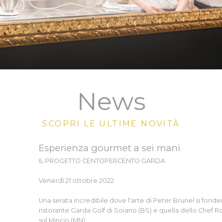
News
SCOPRI LE ULTIME NOVITÀ
Esperienza gourmet a sei mani
IL PROGETTO CENTOPERCENTO GARDA
Venerdì 21 ottobre 2022
Una serata incredibile dove l'arte di Peter Brunel si fonde
ristorante Garda Golf di Soiano (BS) e quella dello Chef R
sul Mincio (MN).