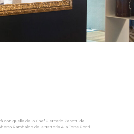
rà con quella dello Chef Piercarlo Zanotti del
oberto Rambaldo della trattoria Alla Torre Ponti