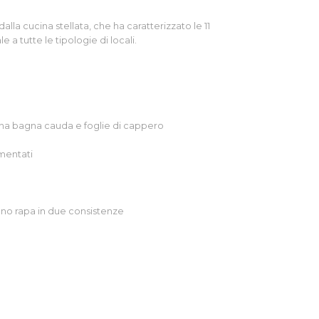
a cucina stellata, che ha caratterizzato le 11
le a tutte le tipologie di locali.
una bagna cauda e foglie di cappero
rmentati
dano rapa in due consistenze