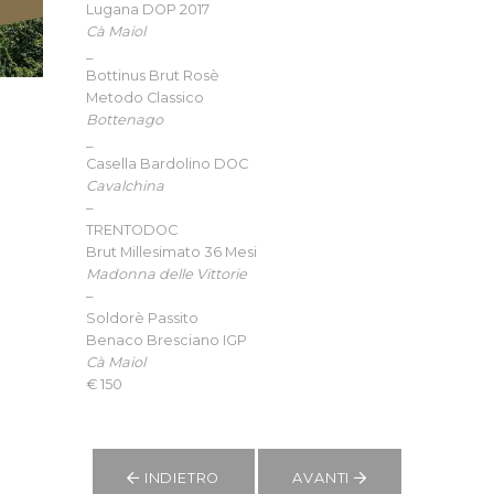
Lugana DOP 2017
Cà Maiol
_
Bottinus Brut Rosè
Metodo Classico
Bottenago
_
Casella Bardolino DOC
Cavalchina
–
TRENTODOC
Brut Millesimato 36 Mesi
Madonna delle Vittorie
–
Soldorè Passito
Benaco Bresciano IGP
Cà Maiol
€ 150
INDIETRO
AVANTI