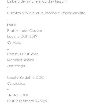
L’albero del limone al Cordial-Tassoni
•
Biscotto all’olio di oliva, caprino e limone candito
_______
I VINI
Brut Metodo Classico
Lugana DOP 2017
Cà Maiol
_
Bottinus Brut Rosè
Metodo Classico
Bottenago
_
Casella Bardolino DOC
Cavalchina
–
TRENTODOC
Brut Millesimato 36 Mesi