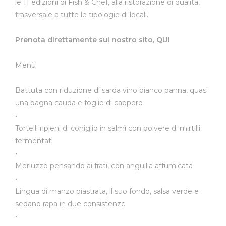
le 11 edizioni di Fish & Chef, alla ristorazione di qualità,
trasversale a tutte le tipologie di locali.
Prenota direttamente sul nostro sito,
QUI
Menù
Battuta con riduzione di sarda vino bianco panna, quasi
una bagna cauda e foglie di cappero
•
Tortelli ripieni di coniglio in salmì con polvere di mirtilli
fermentati
•
Merluzzo pensando ai frati, con anguilla affumicata
•
Lingua di manzo piastrata, il suo fondo, salsa verde e
sedano rapa in due consistenze
•